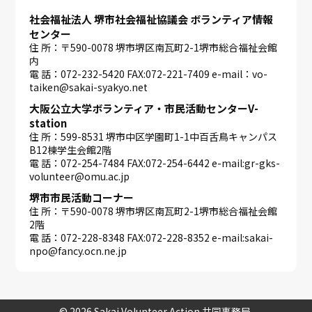
社会福祉法人 堺市社会福祉協議会 ボランティア情報
センター
住 所：〒590-0078 堺市堺区南瓦町2-1堺市総合福祉会館
内
電 話：072-232-5420 FAX:072-221-7409 e-mail：vo-
taiken@sakai-syakyo.net
大阪公立大学ボランティア・市民活動センターV-
station
住 所：599-8531 堺市中区学園町1-1中百舌鳥キャンパス
B12棟学生会館2階
電 話：072-254-7484 FAX:072-254-6442 e-mail:gr-gks-
volunteer@omu.ac.jp
堺市市民活動コーナー
住 所：〒590-0078 堺市堺区南瓦町2-1堺市総合福祉会館
2階
電 話：072-228-8348 FAX:072-228-8352 e-mail:sakai-
npo@fancy.ocn.ne.jp
© 2026 Sakai Volunteer Action 共同事務局.