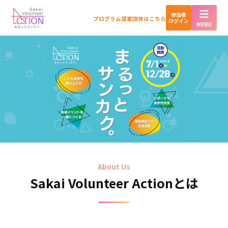
参加者
プログラム提案団体はこちら
ログイン
t
MENU
o
g
g
l
e
n
a
v
i
g
a
t
i
About Us
o
Sakai Volunteer Actionとは
n