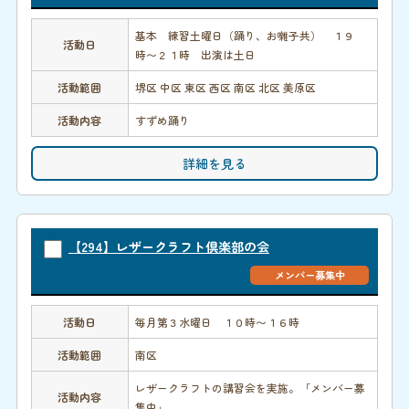
基本 練習土曜日（踊り、お囃子共） １９
活動日
時〜２１時 出演は土日
活動範囲
堺区 中区 東区 西区 南区 北区 美原区
活動内容
すずめ踊り
詳細を見る
【294】レザークラフト倶楽部の会
メンバー募集中
活動日
毎月第３水曜日 １０時〜１６時
活動範囲
南区
レザークラフトの講習会を実施。「メンバー募
活動内容
集中」