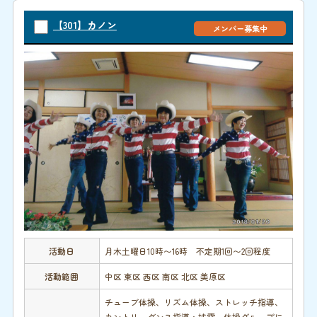
【301】カノン
メンバー募集中
活動日
月木土曜日10時〜16時 不定期1回〜2回程度
活動範囲
中区 東区 西区 南区 北区 美原区
チューブ体操、リズム体操、ストレッチ指導、
カントリーダンス指導・披露、体操グループに