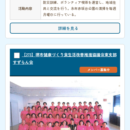
防災訓練、ボランティア喫茶を運営し、地域住
活動内容
民と交流を行う。永年赤坂台公園の清掃を毎週
月曜日に行っている。
詳細を見る
【273】堺市健康づくり食生活改善推進協議会東支部
すずらん会
メンバー募集中