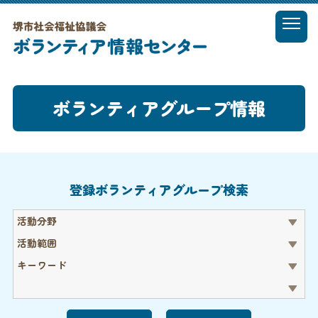
t
o
MENU
g
g
l
ボランティアグループ情報
e
n
a
v
i
g
登録ボランティアグループ検索
a
t
活動分野
i
o
活動範囲
n
キーワード