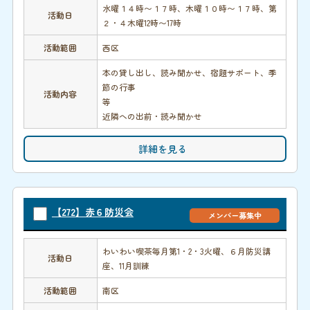
水曜１４時〜１７時、木曜１０時〜１７時、第
活動日
２・４木曜12時〜17時
活動範囲
西区
本の貸し出し、読み聞かせ、宿題サポート、季
節の行事
活動内容
等
近隣への出前・読み聞かせ
詳細を見る
【272】赤６防災会
メンバー募集中
わいわい喫茶毎月第1・2・3火曜、６月防災講
活動日
座、11月訓練
活動範囲
南区