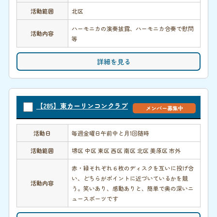
活動範囲
北区
ハーモニカの演奏披露、ハーモニカ合奏で慰問
活動内容
等
詳細を見る
【285】東カーリンコンクラブ
メンバー募集中
活動日
毎週金曜日午前中と月1回随時
活動範囲
堺区 中区 東区 西区 南区 北区 美原区 市外
赤・緑それぞれ６枚のディスクを互いに投げ合
い、どちらがポイントに近づいているかを競
活動内容
う。笑いあり、感動ありと、簡単で奥の深いニ
ュースポーツです