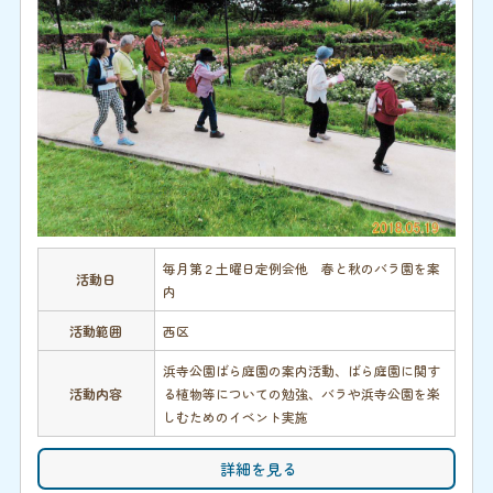
毎月第２土曜日定例会他 春と秋のバラ園を案
活動日
内
活動範囲
西区
浜寺公園ばら庭園の案内活動、ばら庭園に関す
活動内容
る植物等についての勉強、バラや浜寺公園を楽
しむためのイベント実施
詳細を見る