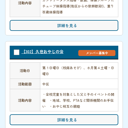
活動内容
チューブ体操指導(他区からの依頼歓迎!)、重り
百歳体操指導
詳細を見る
【302】久世おやじの会
メンバー募集中
第１日曜日（校庭あそび）、８月第４土曜・日
活動日
曜日
活動範囲
中区
・全校児童を対象とした父と子のイベントの開
活動内容
催 ・地域、学校、PTAなど関係機関のお手伝
い ・おやじ相互の親睦
詳細を見る