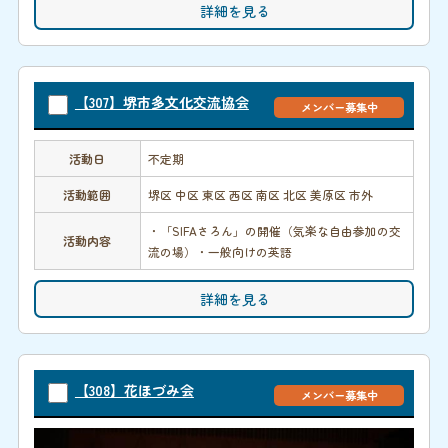
詳細を見る
【307】堺市多文化交流協会
メンバー募集中
活動日
不定期
活動範囲
堺区 中区 東区 西区 南区 北区 美原区 市外
・「SIFAさろん」の開催（気楽な自由参加の交
活動内容
流の場）・一般向けの英語
詳細を見る
【308】花ほづみ会
メンバー募集中