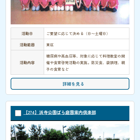
活動日
ご要望に応じて決める（日〜土曜日）
活動範囲
東区
糖尿病や高血圧等、対象に応じて料理教室の開
活動内容
催や食育啓発活動の実施。防災食、袋調理、親
子の食育など
詳細を見る
【274】浜寺公園ばら庭園案内倶楽部