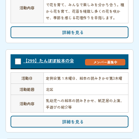
で花を育て、みんなで楽しみを分かち合う。種
活動内容
から花を育て、花苗を植栽し多くの花を咲か
せ、季節を感じる花壇作りを目指します。
詳細を見る
【299】たんぽぽ絵本の会
メンバー募集中
活動日
定例会第１木曜日、絵本の読みきかせ第3木曜
活動範囲
北区
乳幼児への絵本の読みきかせ、紙芝居の上演、
活動内容
手遊びの紹介等
詳細を見る