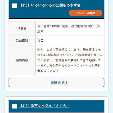
【310】いろいろいろの公園をめざす会
メンバー募集中
永山園第2.4木曜日定例、榎公園第3月曜日（不
活動日
定期）
活動範囲
堺区
公園、広場に花を植えています。種を植えてそ
れを3ヶ所に植えています。花壇の整備を皆でし
活動内容
ています。出前講習会を利用して皆で勉強して
います。緑化祭や福祉フェスティバルの行事に
参加しています
詳細を見る
【312】歌声サークル「さくら」