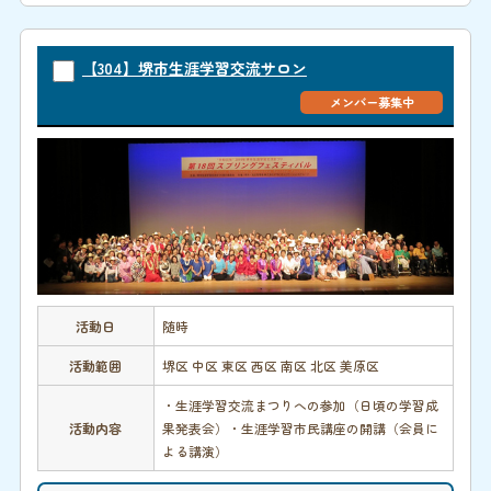
【304】堺市生涯学習交流サロン
メンバー募集中
活動日
随時
活動範囲
堺区 中区 東区 西区 南区 北区 美原区
・生涯学習交流まつりへの参加（日頃の学習成
活動内容
果発表会）・生涯学習市民講座の開講（会員に
よる講演）