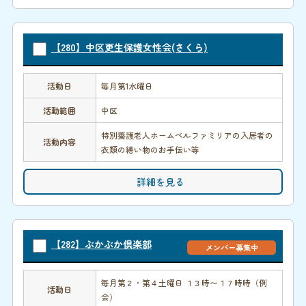
【280】中区更生保護女性会(さくら)
活動日
毎月第1水曜日
活動範囲
中区
特別養護老人ホームベルファミリアの入居者の
活動内容
衣類の繕い物のお手伝い等
詳細を見る
【282】ぷかぷか倶楽部
メンバー募集中
毎月第２・第４土曜日 １３時〜１７時時（例
活動日
会）