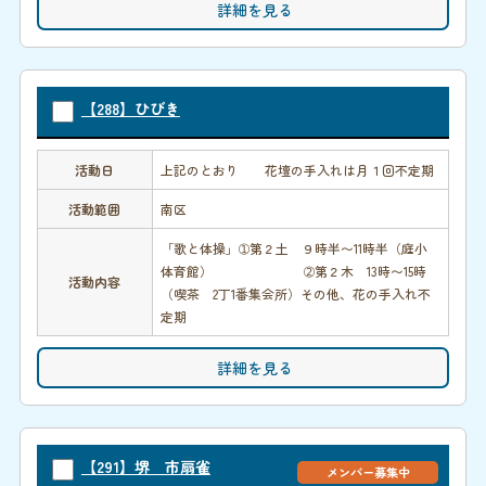
詳細を見る
【288】ひびき
活動日
上記のとおり 花壇の手入れは月１回不定期
活動範囲
南区
「歌と体操」➀第２土 ９時半〜11時半（庭小
体育館） ➁第２木 13時〜15時
活動内容
（喫茶 2丁1番集会所）その他、花の手入れ不
定期
詳細を見る
【291】堺 市扇雀
メンバー募集中