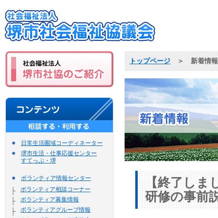
トップページ
＞ 新着情報
日常生活圏域コーディネーター
堺市生活・仕事応援センター
すてっぷ・堺
ボランティア情報センター
【終了しま
ボランティア相談コーナー
├
研修の事前
ボランティア募集情報
├
ボランティアグループ情報
├