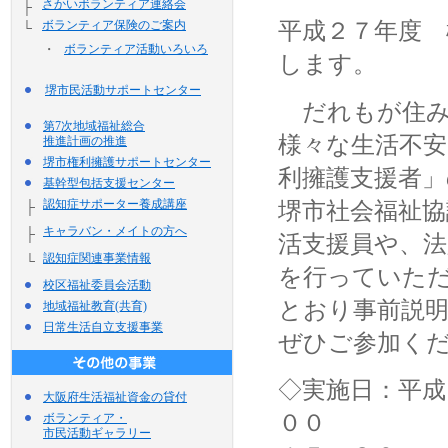
さかいボランティア連絡会
├
ボランティア保険のご案内
平成２７年度 
└
・
ボランティア活動いろいろ
します。
堺市民活動サポートセンター
だれもが住み
第7次地域福祉総合
様々な生活不
推進計画の推進
堺市権利擁護サポートセンター
利擁護支援者
基幹型包括支援センター
認知症サポーター養成講座
堺市社会福祉協
├
キャラバン・メイトの方へ
├
活支援員や、法
認知症関連事業情報
└
を行っていた
校区福祉委員会活動
とおり事前説
地域福祉教育(共育)
日常生活自立支援事業
ぜひご参加く
◇実施日：平成
大阪府生活福祉資金の貸付
００ 平成
ボランティア・
市民活動ギャラリー